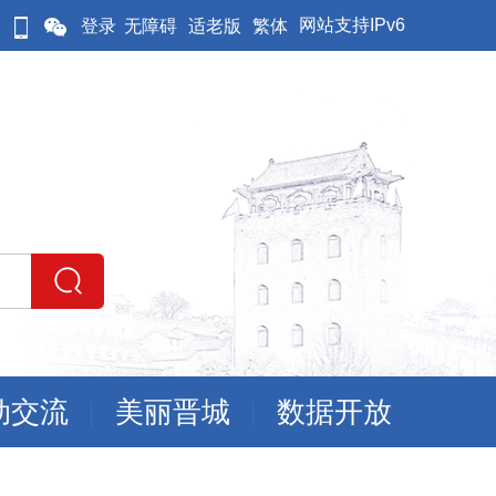
网站支持IPv6
登录
无障碍
适老版
繁体
动交流
美丽晋城
数据开放