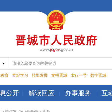
索
示教育
党纪学习
转型发展
文明晋城
太行一号
数字晋城
息公开
解读回应
办事服务
互
题
>
聚焦2025山西两会
>
头条