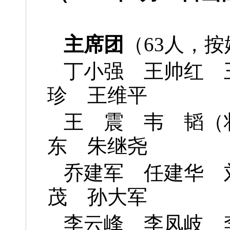
主席团
（63人，
丁小强 王帅红
珍 王维平
王 震 韦 韬（
东 朱继尧
乔建军 任建华 
茂 孙大军
李云峰 李凤岐 