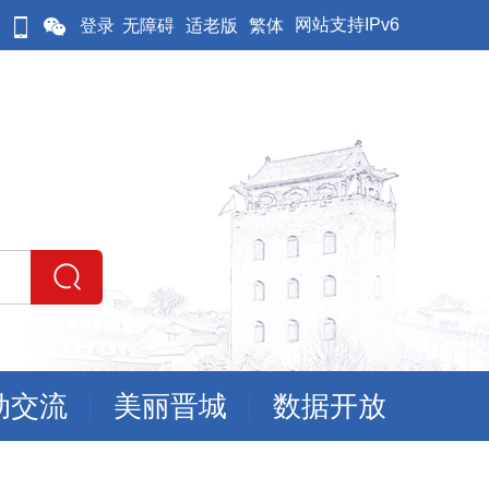
网站支持IPv6
登录
无障碍
适老版
繁体
动交流
美丽晋城
数据开放