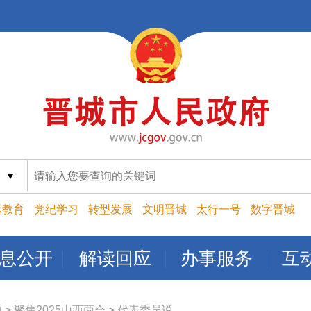
索
示教育
党纪学习
转型发展
文明晋城
太行一号
数字晋城
息公开
解读回应
办事服务
互
题
>
聚焦2025山西两会
>
代表委员说