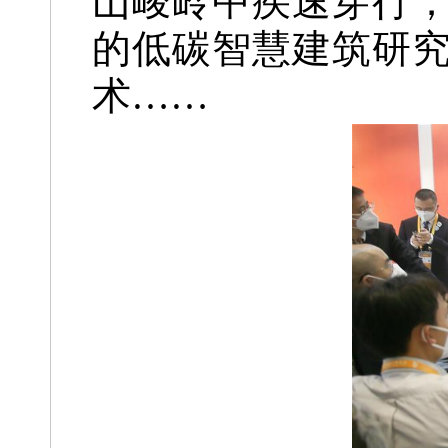
山峻岭中疾速穿行；
的低碳智慧建筑研
术……