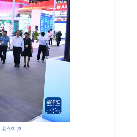
 姜克红 摄