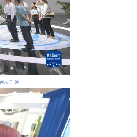
姜克红 摄