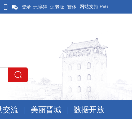
网站支持IPv6
登录
无障碍
适老版
繁体
动交流
美丽晋城
数据开放