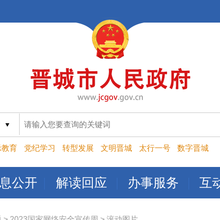
索
示教育
党纪学习
转型发展
文明晋城
太行一号
数字晋城
息公开
解读回应
办事服务
互
题
>
2023国家网络安全宣传周
>
滚动图片