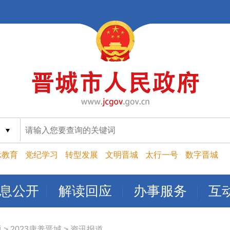
索
示教育
党纪学习
转型发展
文明晋城
太行一号
数字晋城
息公开
解读回应
办事服务
互
题
>
2023康养晋城
>
资讯报道