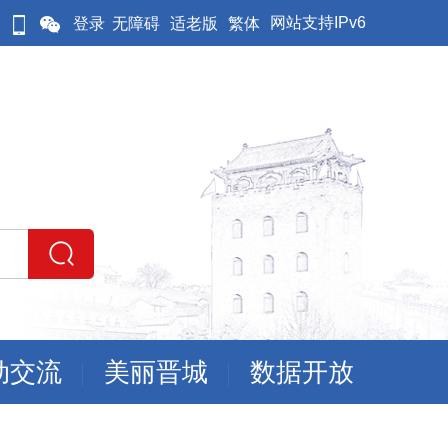
网站支持IPv6
登录
无障碍
适老版
繁体
动交流
美丽晋城
数据开放