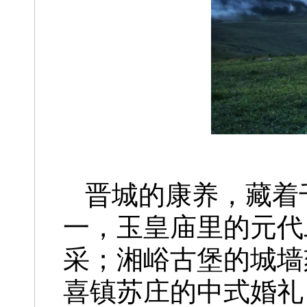
晋城的康养，藏着
一，玉皇庙里的元代
采；湘峪古堡的城墙
喜镇苏庄的中式婚礼