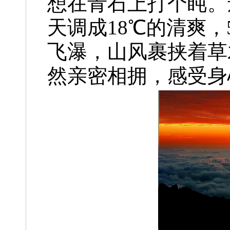
想在青石上打个盹。
天调成18℃的清爽，
飞瀑，山风裹挟着草
然亲密相拥，感受身