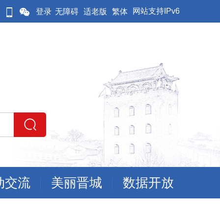
网站支持IPv6
登录
无障碍
适老版
繁体
动交流
美丽晋城
数据开放