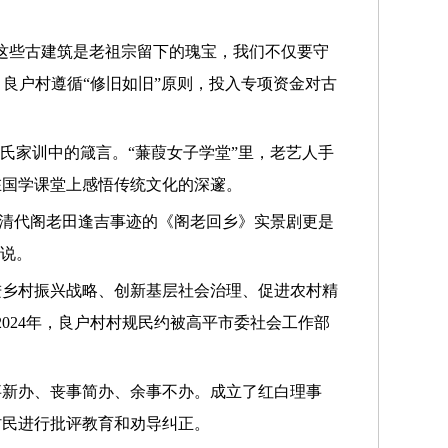
这些古建筑是老祖宗留下的瑰宝，我们不仅要守
良户村遵循“修旧如旧”原则，投入专项资金对古
氏家训中的箴言。“蒹葭女子学堂”里，老艺人手
在国学课堂上感悟传统文化的深邃。
编自清代阁老田逢吉事迹的《阁老回乡》实景剧更是
地说。
进乡村振兴战略、创新基层社会治理、促进农村精
2024年，良户村村规民约被高平市委社会工作部
事新办、丧事简办、余事不办。成立了红白理事
村民进行批评教育和劝导纠正。