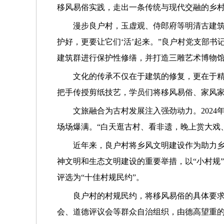
移风易俗实践，走出一条传统与现代交融的乡
漫步良户村，玉虚观、侍郎府等明清古建筑
护好，更要让它们‘活’起来。”良户村党支部
建筑群进行保护性修缮，并打造三雕艺术博物
文化的传承不仅在于建筑的修复，更在于精
把手传授剪纸技艺，学员们将移风易俗、家风
文旅融合为古村发展注入强劲动力。2024
场场爆满。“白天逛古村、看非遗，晚上赏大戏
近年来，良户村将乡风文明建设作为助力
神文明和生态文明建设的重要举措，以“小村规”
评选为“十佳村规民约”。
良户村的村规民约，将移风易俗的具体要
会、道德评议会等群众自治组织，由德高望重