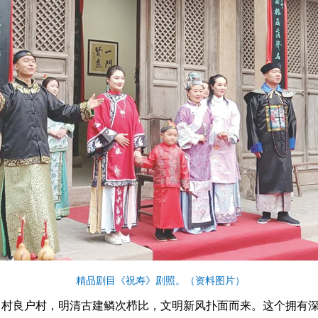
精品剧目《祝寿》剧照。（资料图片）
村良户村，明清古建鳞次栉比，文明新风扑面而来。这个拥有深