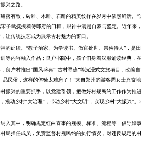
村振兴之路。
错落有致，砖雕、木雕、石雕的精美纹样在岁月中依然鲜活。“
书记宋子武抚摸着侍郎府的门框，眼神中满是自豪与坚定。近年来，
馆，让传统技艺成为展示古村魅力的窗口。
神的延续。“教子治家、为学读书、做官处世、崇俭待人”，是田
家训等内容融入作品；良户书院中，孩子们身着汉服诵读经典，
年，良户村推出“国风盛典”“古村寻迹”等沉浸式文旅项目，改
、品民俗，这样的体验太难忘了！”来自郑州的游客周女士兴奋
乡村振兴的重要抓手，以党建引领，把做好村规民约工作作为推
，撬动乡村“大治理”，带动乡村“大文明”，实现乡村“大振兴”。
求纳入其中，明确规定红白喜事的规模、标准、流程等，倡导婚
的村民担任成员，负责监督村规民约的执行情况，对违反规定的