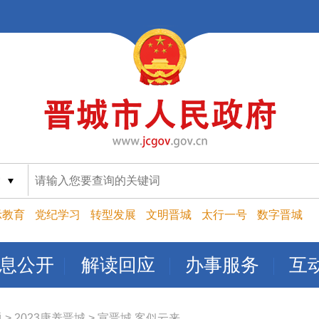
索
示教育
党纪学习
转型发展
文明晋城
太行一号
数字晋城
息公开
解读回应
办事服务
互
题
>
2023康养晋城
>
宣晋城 客似云来