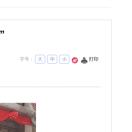
”
字号：
打印