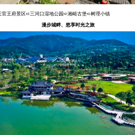
天官王府景区➪三河口湿地公园➪湘峪古堡➪树理小镇
漫步城畔、悠享时光之旅