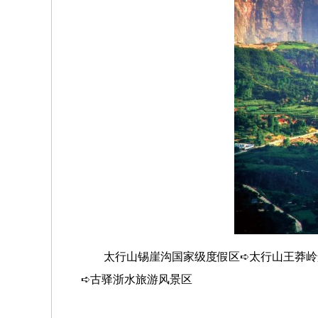
太行山锡崖沟国家级度假区➪太行山王莽岭
➪古驿浙水旅游风景区