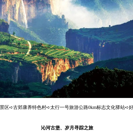
景区➪古郊康养特色村➪太行一号旅游公路0km标志文化驿站➪
沁河古堡、岁月寻踪之旅