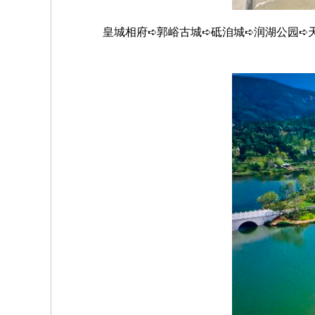
皇城相府➪郭峪古城➪砥洎城➪润湖公园➪