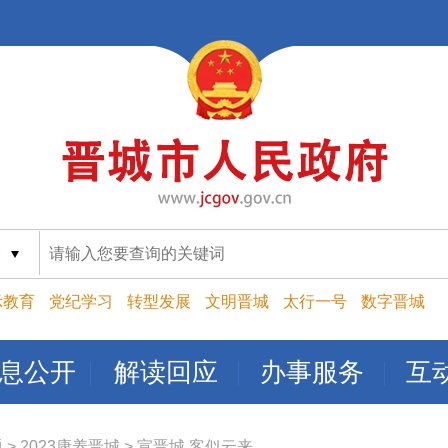
索
示教育
党纪学习
转型发展
文明晋城
太行一号
数字晋城
息公开
解读回应
办事服务
互
题
>
2023康养晋城
>
宣晋城 客似云来