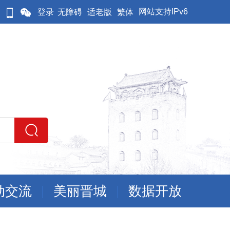
网站支持IPv6
登录
无障碍
适老版
繁体
动交流
美丽晋城
数据开放