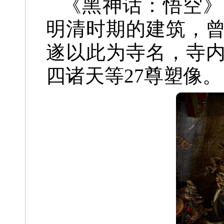
《黑神话：悟空》
明清时期的建筑，
遂以此为寺名，
寺
四诸天等27尊塑像。