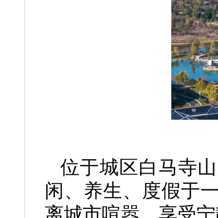
位于城区白马寺山
闲、养生、度假
于
离城市喧嚣、享受宁