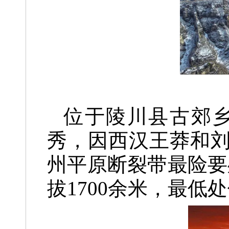
位于陵川县古郊
秀，
因西汉王莽和
州平原断裂带最险要
拔1700余米，
最低处