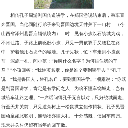
相传孔子周游列国传道讲学，在郑国游说结束后，乘车直
奔晋国。当他同随行弟子来到晋国边境天井关下一山村
（今
山西省泽州县晋庙铺镇境内） 时，见有小孩以石筑城为戏，
不肯让路。子路上前驱赶小孩，只见一男孩双手叉腰拦在路
中，护着他用石块垒的城墙。孔子见状，忙下车走到小孩跟
前，深施一礼，问小孩：“你叫什么名字？为何拦住我的车
马？”小孩回答：“我姓项名橐，你是谁？要到哪里去？”孔子
说：“我是鲁国人，姓孔名丘，要到晋国讲学。”项橐说：“你既
是到晋国讲学，肯定是有学问之人，为啥不懂车绕城走，岂有
城给车让路之理。”一席话问得孔子无言以对，只好绕城而走。
行至天井关前，只见道旁树上一松鼠拱立似作揖状。孔子见晋
国顽童如此聪明，连动物亦懂大礼，十分感慨，便回车南归。
现天井关村仍留有当年的回车辙。