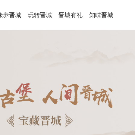
康养晋城
玩转晋城
晋城有礼
知味晋城