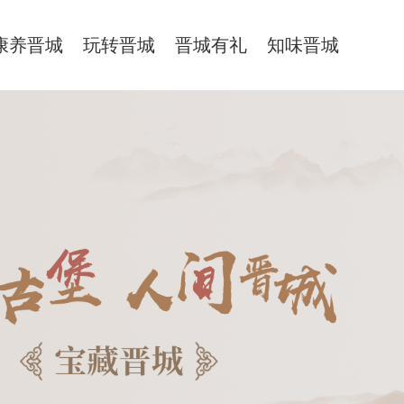
康养晋城
玩转晋城
晋城有礼
知味晋城