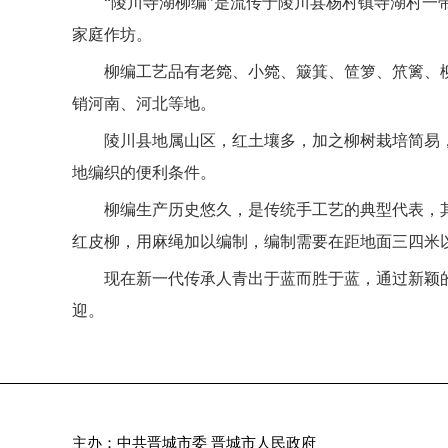
“陵川寺湖柳编”是流传于陵川县杨村镇寺湖村一
家庭作坊。
柳编工艺品有老箢、小箢、簸箕、笸箩、笊篱、
销河南、河北等地。
陵川县地属山区，红土壤多，加之柳树栽培简易
地编织的便利条件。
柳编生产历史悠久，是传统手工艺的典型代表，
红皮柳，用麻绳加以编制，编制需要在距地面三四米以
现在新一代传承人青出于蓝而胜于蓝，通过新颖
迎。
主办：中共晋城市委 晋城市人民政府