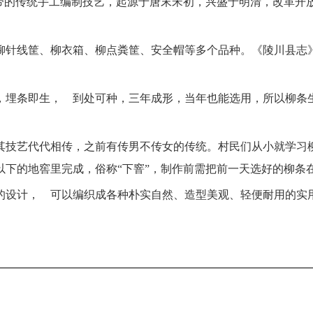
带的传统手工编制技艺，起源于唐末宋初，兴盛于明清，改革开放
柳针线筐、柳衣箱、柳点粪筐、安全帽等多个品种。《陵川县志
，埋条即生， 到处可种，三年成形，当年也能选用，所以柳条
其技艺代代相传，之前有传男不传女的传统。村民们从小就学习
下的地窖里完成，俗称“下窨”，制作前需把前一天选好的柳条在
的设计， 可以编织成各种朴实自然、造型美观、轻便耐用的实