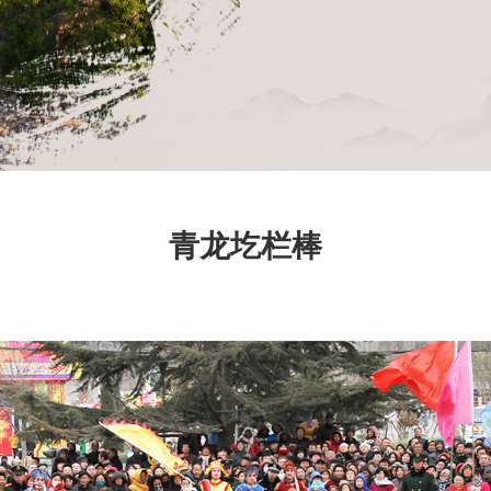
青龙圪栏棒