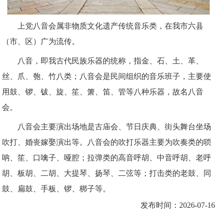
上党八音会属非物质文化遗产传统音乐类，在我市六县
（市、区）广为流传。
八音，即我古代民族乐器的统称，指金、石、土、革、
丝、爪、匏、竹八类；八音会是民间组织的音乐班子，主要使
用鼓、锣、钹、旋、笙、箫、笛、管等八种乐器，故名八音
会。
八音会主要演出场地是古庙会、节日庆典、街头舞台坐场
吹打、婚丧嫁娶演出等。八音会的吹打乐器主要为吹奏类的唢
呐、笙、口噙子、哑腔；拉弹类的高音呼胡、中音呼胡、老呼
胡、板胡、二胡、大提琴、扬琴、二弦等；打击类的老鼓、同
鼓、扁鼓、手板、锣、梆子等。
发布时间：2026-07-16