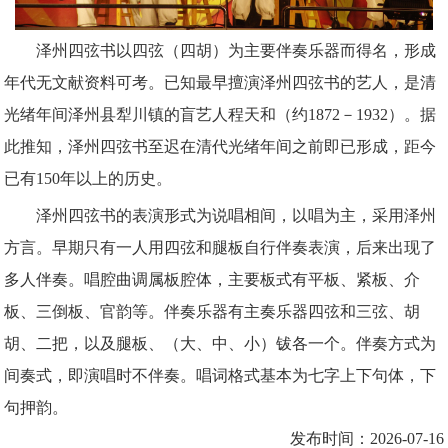
泽州四弦书以四弦（四胡）为主要伴奏乐器而得名，形成
年代无文献资料可考。已知最早擅演泽州四弦书的艺人，是清
光绪年间泽州县犁川镇的盲艺人程天和（约1872－1932）。据
此推知，泽州四弦书至迟在清代光绪年间之前即已形成，距今
已有150年以上的历史。
泽州四弦书的表演形式为说唱相间，以唱为主，采用泽州
方言。早期只有一人用四弦和腿板自行伴奏表演，后来出现了
多人伴奏。唱腔曲调属板腔体，主要板式有平板、紧板、介
板、三倒板、官韵等。伴奏乐器有主奏乐器四弦和三弦、胡
胡、二把，以及腿板、（大、中、小）钹各一个。伴奏方式为
间奏式，即演唱时不伴奏。唱词格式基本为七字上下句体，下
句押韵。
发布时间：2026-07-16