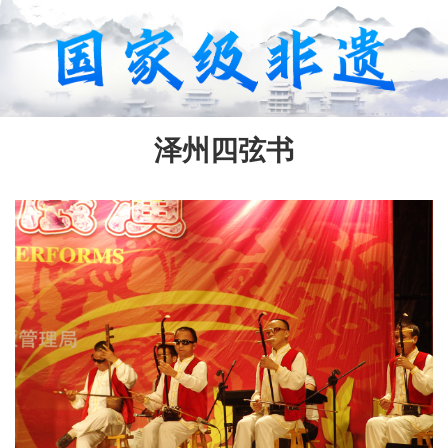
泽州四弦书