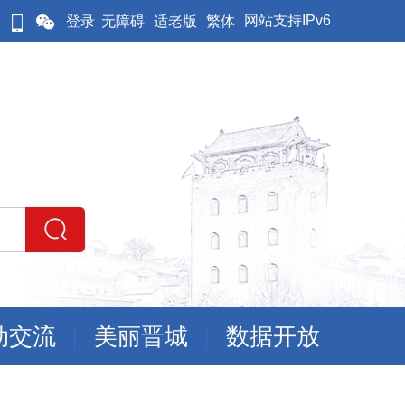
网站支持IPv6
登录
无障碍
适老版
繁体
动交流
美丽晋城
数据开放