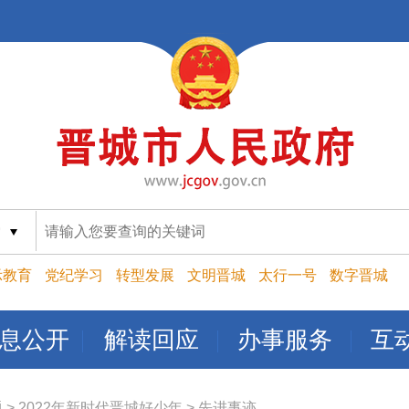
索
示教育
党纪学习
转型发展
文明晋城
太行一号
数字晋城
息公开
解读回应
办事服务
互
题
>
2022年新时代晋城好少年
>
先进事迹