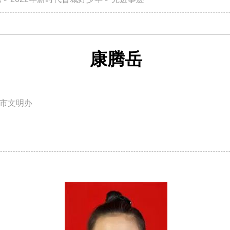
康腾岳
市文明办