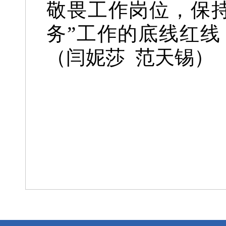
敬畏工作岗位，保
务”工作的底线红
（闫妮莎 范天锡）