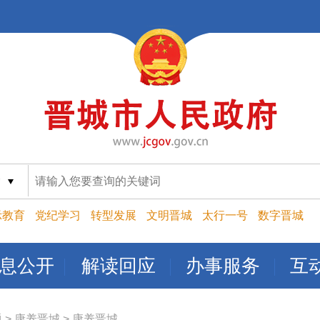
索
示教育
党纪学习
转型发展
文明晋城
太行一号
数字晋城
息公开
解读回应
办事服务
互
题
>
康养晋城
>
康养晋城