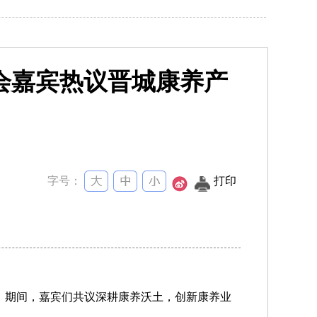
会嘉宾热议晋城康养产
字号：
打印
会，期间，嘉宾们共议深耕康养沃土，创新康养业