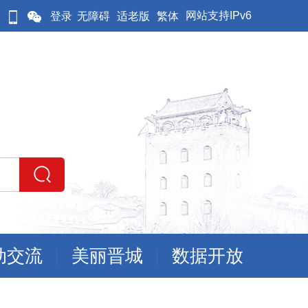
网站支持IPv6
登录
无障碍
适老版
繁体
动交流
美丽晋城
数据开放