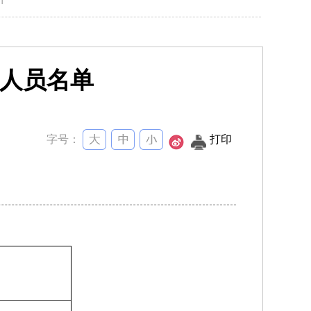
人员名单
字号：
打印