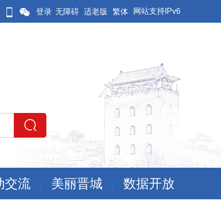
网站支持IPv6
登录
无障碍
适老版
繁体
动交流
美丽晋城
数据开放