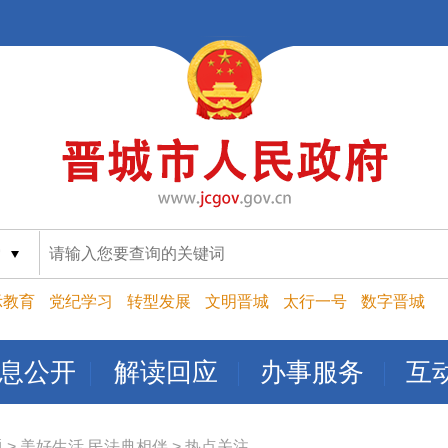
索
示教育
党纪学习
转型发展
文明晋城
太行一号
数字晋城
息公开
解读回应
办事服务
互
题
>
美好生活 民法典相伴
>
热点关注