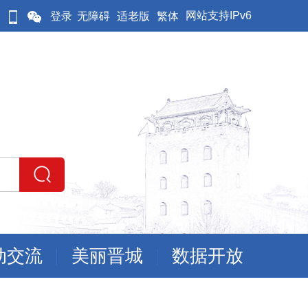
网站支持IPv6
登录
无障碍
适老版
繁体
动交流
美丽晋城
数据开放