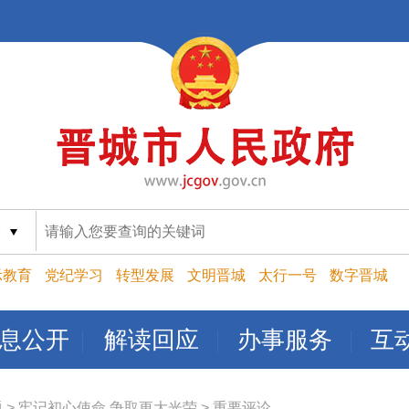
索
示教育
党纪学习
转型发展
文明晋城
太行一号
数字晋城
息公开
解读回应
办事服务
互
题
>
牢记初心使命 争取更大光荣
>
重要评论