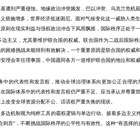
根基遭到严重侵蚀。地缘政治冲突频发，巴以冲突、乌克兰危机
主义措施增多，世界经济低迷困厄。面对气候变化这一威胁人类
义原则在现实利益与强权政治冲击下风雨飘摇，国际秩序正处于
多边主义，尤其要维护联合国的权威。联合国作为二战后国际秩
临的困难挑战未能得到有效解决，一个重要原因是联合国的权威
和安理会常任理事国，中国愿同各方一道维护联合国的地位和权
务中的代表性和发言权，推动全球治理体系向更加公正合理的
但在国际体系中的代表性和发言权仍严重不足。应当承认并尊重
本上改变全球资源分配不公、话语权严重失衡的现状。
将多边机制视为纯粹工具的霸权逻辑与单边行动。披着多边主义外
合则弃”，不断挑战国际秩序的公平性与有效性。这种“有选择的
。