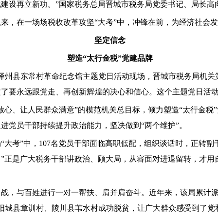
建设再立新功。”国家税务总局晋城市税务局党委书记、局长高
来，在一场场税收改革攻坚“大考”中，冲锋在前，为经济社会
坚定信念
塑造“太行金税”党建品牌
泽州县东常村革命纪念馆主题党日活动现场，晋城市税务局机关
了要永远跟党走、再创新辉煌的决心和信心。这个主题党日活动
放心、让人民群众满意”的模范机关总目标，倾力塑造“太行金税
进党员干部持续提升政治能力，坚决做到“两个维护”。
“大考”中，107名党员干部面临高职低配，组织谈话时，正转副
”正是广大税务干部讲政治、顾大局，从容面对进退留转，才用自
战，与百姓进行一对一帮扶、肩并肩奋斗。近年来，该局累计派出
帮扶阳城县章训村、陵川县苇水村成功脱贫，让广大群众感受到了党