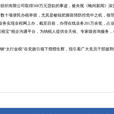
纺织有限公司取得500万元贷款的事迹，被央视《晚间新闻》
出数十项便民办税举措，尤其是敏锐把握疫情防控危中之机，领
务实现全程网上办，截至目前，办理在线业务201万余笔，占业务总
线“晋税宝”税企沟通平台，为纳税人提供全天候、专家级咨询服
成钢“太行金税”在党旗引领下熠熠生辉，指引着广大党员干部披