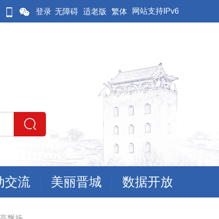
网站支持IPv6
登录
无障碍
适老版
繁体
动交流
美丽晋城
数据开放
高飘扬