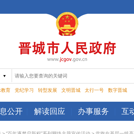
索
示教育
党纪学习
转型发展
文明晋城
太行一号
数字晋城
息公开
解读回应
办事服务
互
题
>
“百年逐梦启新程”系列网络主题宣传活动
>
党旗在基层一线高