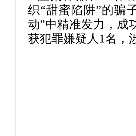
织“甜蜜陷阱”的骗
动”中精准发力，成
获犯罪嫌疑人1名，涉