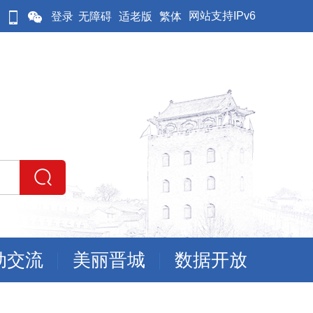
网站支持IPv6
登录
无障碍
适老版
繁体
动交流
美丽晋城
数据开放