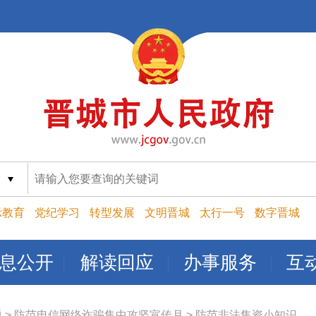
索
示教育
党纪学习
转型发展
文明晋城
太行一号
数字晋城
息公开
解读回应
办事服务
互
题
>
防范电信网络诈骗集中攻坚宣传月
>
防范非法集资小知识