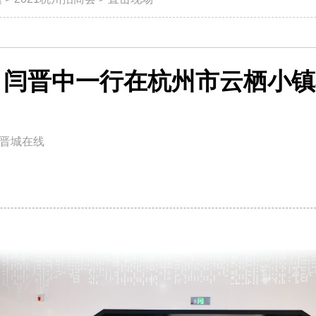
、闫晋中一行在杭州市云栖小镇
晋城在线