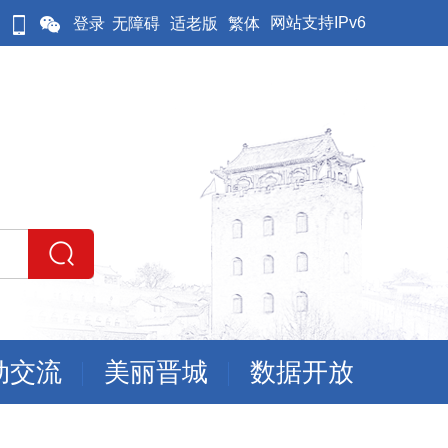
网站支持IPv6
登录
无障碍
适老版
繁体
动交流
美丽晋城
数据开放