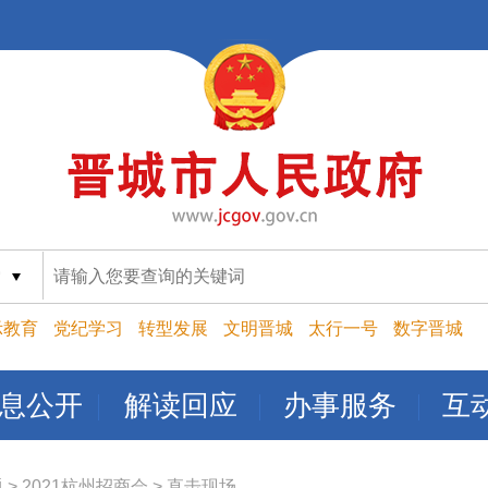
索
示教育
党纪学习
转型发展
文明晋城
太行一号
数字晋城
息公开
解读回应
办事服务
互
题
>
2021杭州招商会
>
直击现场