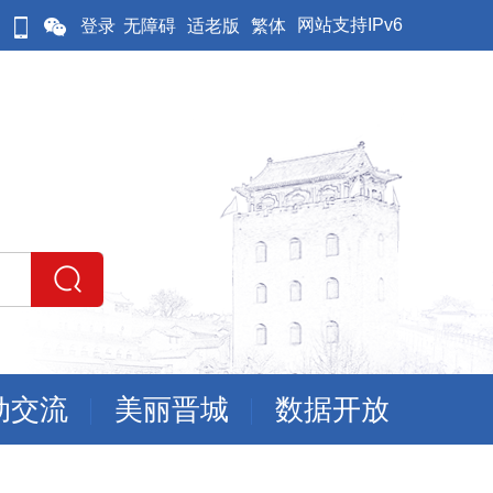
网站支持IPv6
登录
无障碍
适老版
繁体
动交流
美丽晋城
数据开放