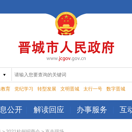
索
示教育
党纪学习
转型发展
文明晋城
太行一号
数字晋城
息公开
解读回应
办事服务
互
题
>
2021杭州招商会
>
直击现场