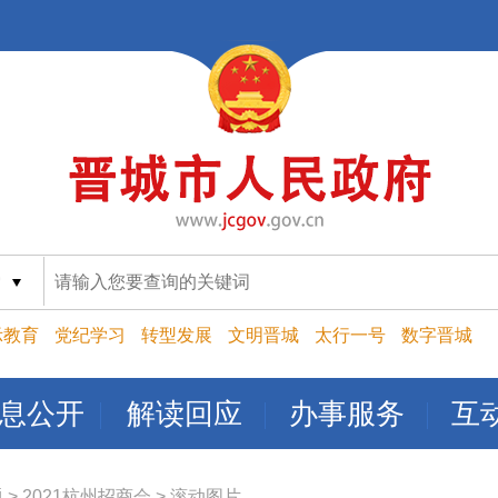
索
示教育
党纪学习
转型发展
文明晋城
太行一号
数字晋城
息公开
解读回应
办事服务
互
题
>
2021杭州招商会
>
滚动图片