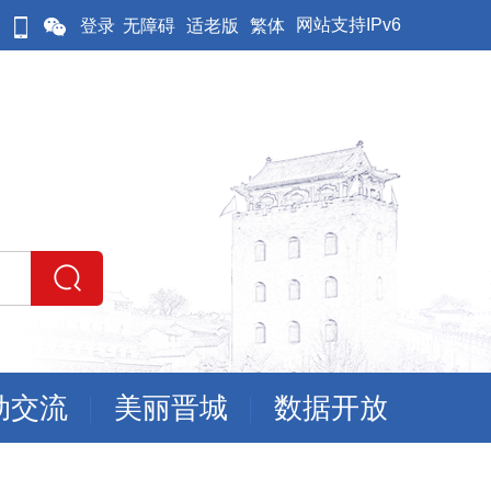
网站支持IPv6
登录
无障碍
适老版
繁体
动交流
美丽晋城
数据开放