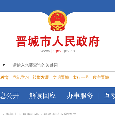
索
示教育
党纪学习
转型发展
文明晋城
太行一号
数字晋城
息公开
解读回应
办事服务
互
题
>
康养山西 夏养山西
>
精彩图片不容错过