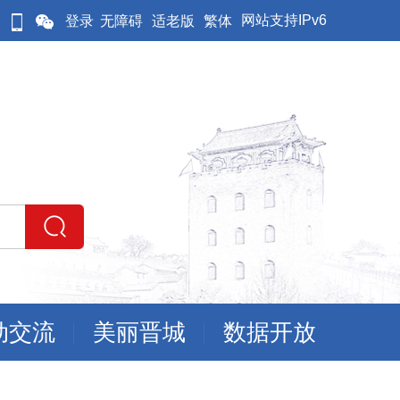
网站支持IPv6
登录
无障碍
适老版
繁体
动交流
美丽晋城
数据开放