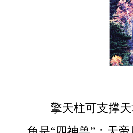
擎天柱可支撑天地
龟是“四神兽”；天