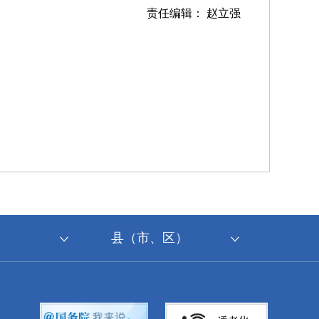
责任编辑： 赵立强
县（市、区）