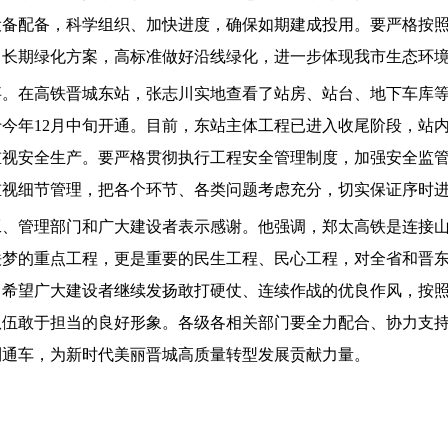
设备配备，科学组织、加快进度，确保如期建成投用。要严格按
、长期绿化方案，高标准做好沿线绿化，进一步体现我市生态环
事。在高铁晋城东站，张志川实地查看了
站房、站台
、
地下车库
于今年
12月中旬开通。目前，东站主体工程已进入收尾阶段，站
重视安全生产。要严格贯彻执行工程安全管理制度，加强安全监
重视细节管理，把各个环节、各类问题考虑充分，切实
保证
序时
工、管理部门和广大建设者表示感谢。他强调，郑太高铁是连接
铁梦的重点工程，更是重要的民生工程、民心工程，对全省和晋
。希望广大建设者继续发扬敢打硬仗、连续作战的优良作风，按
队伍敢于担当的良好形象。各级各相关部门要全力配合、协力支
利通车，
为新时代美丽晋城高质量转型发展贡献力量。
）