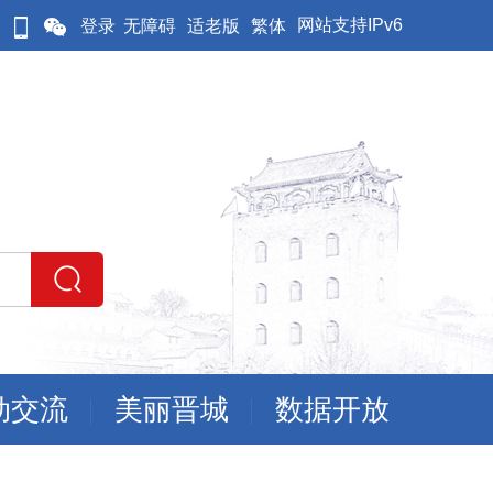
网站支持IPv6
登录
无障碍
适老版
繁体
动交流
美丽晋城
数据开放