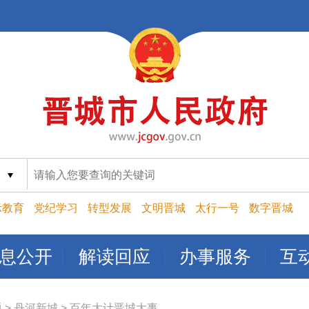
索
示教育
党纪学习
转型发展
文明晋城
太行一号
数字晋城
息公开
解读回应
办事服务
互
题
>
丹河新城
>
百年大计晋城大事