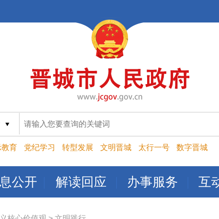
索
示教育
党纪学习
转型发展
文明晋城
太行一号
数字晋城
息公开
解读回应
办事服务
互
义核心价值观
>
文明践行