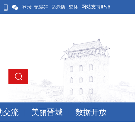
网站支持IPv6
登录
无障碍
适老版
繁体
动交流
美丽晋城
数据开放