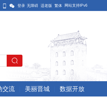
网站支持IPv6
登录
无障碍
适老版
繁体
动交流
美丽晋城
数据开放