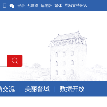
网站支持IPv6
登录
无障碍
适老版
繁体
动交流
美丽晋城
数据开放