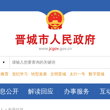
索
示教育
党纪学习
转型发展
文明晋城
太行一号
数字晋城
息公开
解读回应
办事服务
互
人
>
专题信息