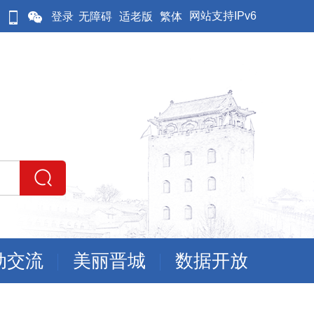
网站支持IPv6
登录
无障碍
适老版
繁体
动交流
美丽晋城
数据开放