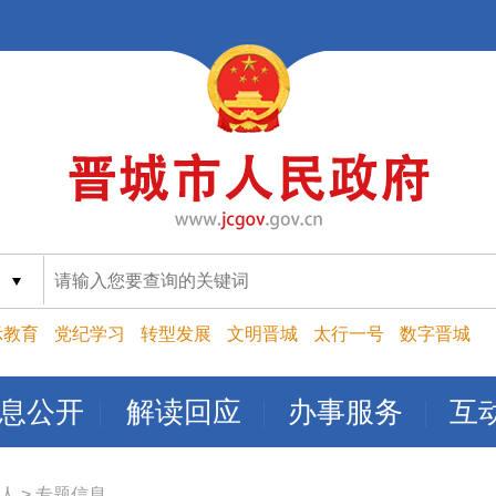
索
示教育
党纪学习
转型发展
文明晋城
太行一号
数字晋城
息公开
解读回应
办事服务
互
人
>
专题信息