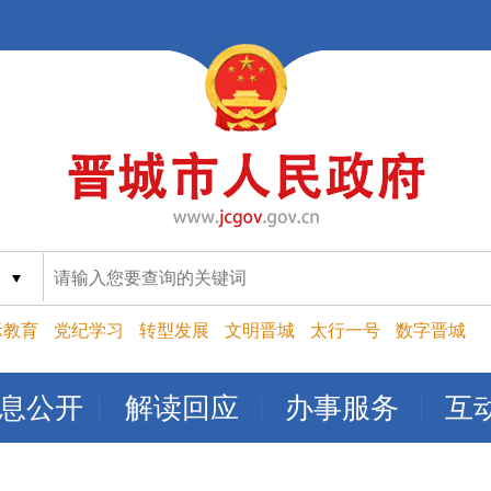
索
示教育
党纪学习
转型发展
文明晋城
太行一号
数字晋城
息公开
解读回应
办事服务
互