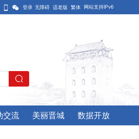
网站支持IPv6
登录
无障碍
适老版
繁体
动交流
美丽晋城
数据开放