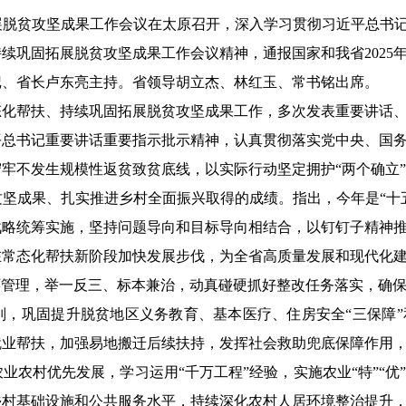
展脱贫攻坚成果工作会议在太原召开，深入学习贯彻习近平总书记
续巩固拓展脱贫攻坚成果工作会议精神，通报国家和我省2025
记、省长卢东亮主持。省领导胡立杰、林红玉、常书铭出席。
帮扶、持续巩固拓展脱贫攻坚成果工作，多次发表重要讲话、
平总书记重要讲话重要指示批示精神，认真贯彻落实党中央、国
牢不发生规模性返贫致贫底线，以实际行动坚定拥护“两个确立”
成果、扎实推进乡村全面振兴取得的成绩。指出，今年是“十五
战略统筹实施，坚持问题导向和目标导向相结合，以钉钉子精神
在常态化帮扶新阶段加快发展步伐，为全省高质量发展和现代化
环管理，举一反三、标本兼治，动真碰硬抓好整改任务落实，确
别，巩固提升脱贫地区义务教育、基本医疗、住房安全“三保障
就业帮扶，加强易地搬迁后续扶持，发挥社会救助兜底保障作用
业农村优先发展，学习运用“千万工程”经验，实施农业“特”“
乡村基础设施和公共服务水平，持续深化农村人居环境整治提升