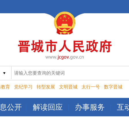
索
示教育
党纪学习
转型发展
文明晋城
太行一号
数字晋城
息公开
解读回应
办事服务
互