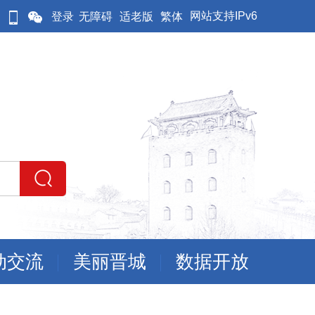
网站支持IPv6
登录
无障碍
适老版
繁体
动交流
美丽晋城
数据开放