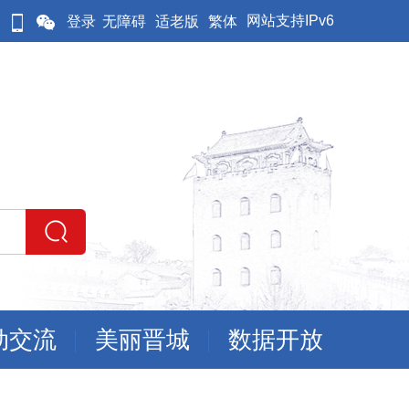
网站支持IPv6
登录
无障碍
适老版
繁体
动交流
美丽晋城
数据开放