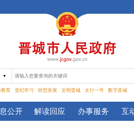
索
示教育
党纪学习
转型发展
文明晋城
太行一号
数字晋城
息公开
解读回应
办事服务
互