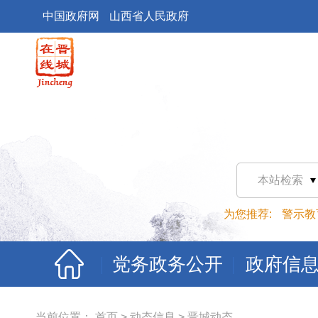
中国政府网
山西省人民政府
本站检索
为您推荐:
警示教
党务政务公开
政府信
当前位置：
首页
>
动态信息
>
晋城动态