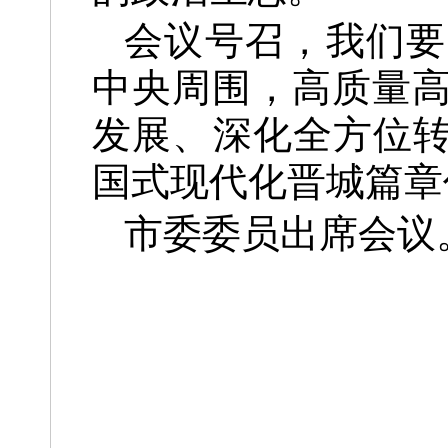
会议号召，我们要
中央周围，高质量
发展、深化全方位转
国式现代化晋城篇章
市委委员出席会议