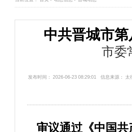
中共晋城市第
市委
发布时间：
2026-06-23 08:29:01
信息来源：
太
审议通过《中国共