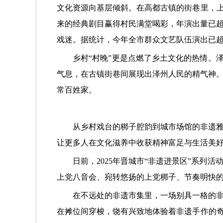
文化资源向基层倾斜。在高都古镇的街巷里，上
来的经典剧目赢得村民满堂喝彩，年演出量已超
戏迷。据统计，今年全市群众文艺队伍演出已超
乡村“村晚”更是点燃了乡土文化的热情。
气息，在古镇街巷间展现出泽州人民的精气神
常百姓家。
从乡村戏台的梆子腔韵到城市场馆的非遗
让更多人在文化滋养中收获精神富足与生活美
日前，2025年晋城市“非遗进景区”系
上党八音会、宛转悠扬的上党梆子、节奏明快
在不远处的非遗市集里，一场别具一格的
在摊位间穿梭，饶有兴致地体验着非遗手作的奇