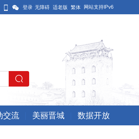
网站支持IPv6
登录
无障碍
适老版
繁体
动交流
美丽晋城
数据开放