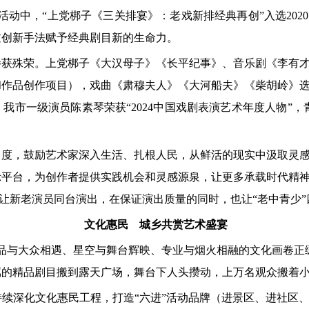
典活动中，“上党梆子《三关排宴》：老戏新排经典再创”入选202
过创新手法赋予经典剧目新的生命力。
屡获殊荣。上党梆子《大汉母子》《长平纪事》、音乐剧《李有
和作品创作项目），戏曲《肃穆夫人》《大河船夫》《柴胡岭》选
市一级演员陈素琴荣获“2024中国戏剧表演艺术年度人物”，青
力度，鼓励艺术家深入生活、扎根人民，从鲜活的现实中汲取灵
示平台，为创作者提供实践机会和灵感源泉，让更多承载时代精
，让新老演员同台演出，在保证演出质量的同时，也让“老中青少
文化惠民 城乡共赏艺术盛宴
品与大众相遇、星空与舞台辉映、专业与烟火相融的文化画卷正缓缓展
属的精品剧目搬到露天广场，舞台下人头攒动，上万名观众搬着
续深化文化惠民工程，打造“六进”活动品牌（进景区、进社区