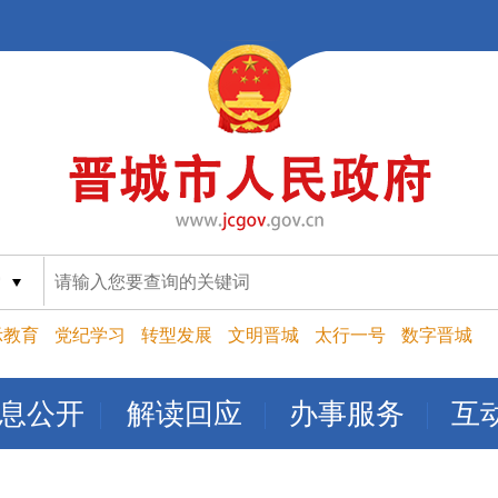
索
示教育
党纪学习
转型发展
文明晋城
太行一号
数字晋城
息公开
解读回应
办事服务
互