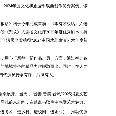
0－2024年度文化和旅游部戏曲创作优秀案例。该
才板话》均于今年完成首演；《李有才板话》入选
段《哭坟》入选省文旅厅2025年度优秀剧本扶持
年演员李樊摘得“2024中国戏剧表演艺术年度新
感，用心打磨每一部作品。另一方面，通过举办各
神与地域特色的精品力作脱颖而出。同时，在人才
”四代演员传承有序、后继有人。
开。当天，“晋善·晋美·晋城”2025消夏文艺
小马扎前来赴约，在鼓点与歌声中感受艺术魅力。
、进街区、进乡村、进校园、进企业），推动优质