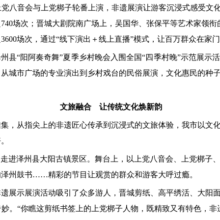
党八音会与上党梆子轮番上演，非遗展演让游客沉浸式感受文化
740场次；晋城大剧院南广场上，吴国华、张保平等艺术家领衔
3600场次，通过“线下演出＋线上直播”模式，让百万群众在家
泽州县“阳阿奏奇舞”夏季乡村晚会入围全国“四季村晚”示范展
。从城市广场的专业演出到乡村戏台的民俗展演，文化惠民的种
文旅融合 让传统文化焕新韵
雅集，从指尖上的非遗匠心传承到沉浸式的文旅体验，我市以文
好。
列活动走进泽州县大阳古镇景区。舞台上，以上党八音会、上党梆
的泽州鼓书……精彩的节目让观赏的群众和游客大呼过瘾。
非遗展示展演活动吸引了众多游人，晋城剪纸、高平绣活、大阳
妙。“你瞧这剪纸书签上的上党梆子人物，既精致又有特色，非