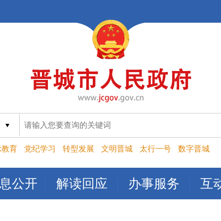
索
示教育
党纪学习
转型发展
文明晋城
太行一号
数字晋城
息公开
解读回应
办事服务
互