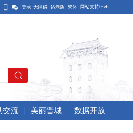
网站支持IPv6
登录
无障碍
适老版
繁体
动交流
美丽晋城
数据开放