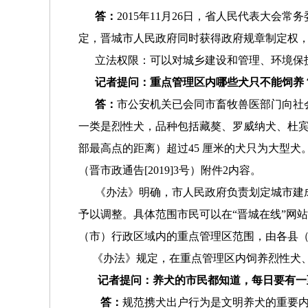
答：
2015年11月26日，省人民代表大
定，晋城市人民政府同时获得政府规章制定权
立法权限：可以对城乡建设和管理、环境保护
记者提问：重点管理区内哪些犬只不能饲养
答：
市公安机关已会同市畜牧兽医部门向社
一类是烈性犬，品种包括藏獒、罗威纳犬、杜宾
部最高点的距离）超过45 厘米的犬只为大型
（晋市政通告[2019]3号）附件2内容。
《办法》明确，市人民政府负责划定城市建成
予以调整。具体范围市民可以在“晋城在线”网站
（市）行政区域内的重点管理区范围，由各县
《办法》规定，在重点管理区内饲养烈性犬、
记者提问
：养犬的市民都知道，每日要有一
答：
规范携犬出户行为是文明养犬的重要内