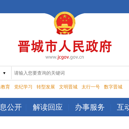
索
示教育
党纪学习
转型发展
文明晋城
太行一号
数字晋城
息公开
解读回应
办事服务
互