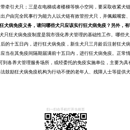
束带牵引犬只；三是在电梯或者楼梯等狭小空间，要采取收紧犬
犬出户由完全民事行为能力人以犬链有效管控犬只，并佩戴嘴套
狂犬病免疫义务，请问哪些犬只应该实行狂犬病免疫？另外，有
犬只狂犬病免疫制度是我市强化养犬管理的基础性工作。哪些犬
月后的十五日内，进行狂犬病免疫，新生犬只三月龄后注射狂犬
，应当在其免疫间隔期届满前十五日内，进行狂犬病免疫。正常
到各养犬管理服务场所，或经委托的免疫实施单位，主要为具
办法鼓励狂犬病免疫机构为行动不便的老年人、残障人士等提供
扫一扫在手机打开当前页