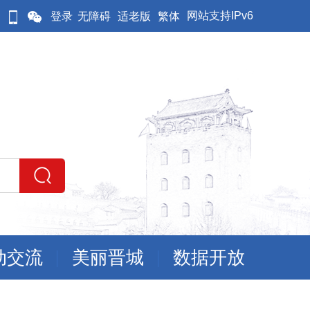
网站支持IPv6
登录
无障碍
适老版
繁体
动交流
美丽晋城
数据开放