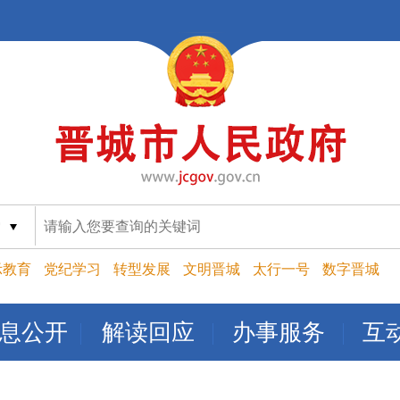
索
示教育
党纪学习
转型发展
文明晋城
太行一号
数字晋城
息公开
解读回应
办事服务
互