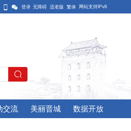
网站支持IPv6
登录
无障碍
适老版
繁体
动交流
美丽晋城
数据开放