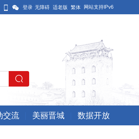
网站支持IPv6
登录
无障碍
适老版
繁体
动交流
美丽晋城
数据开放