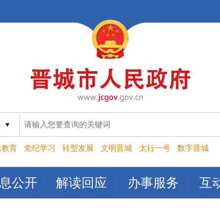
索
示教育
党纪学习
转型发展
文明晋城
太行一号
数字晋城
息公开
解读回应
办事服务
互