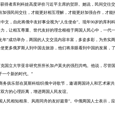
”获得者库利科娃高度评价习近平主席的贺辞。她说，民间交往
有加强民间交往，才能更好相互理解，才能更好加强合作，才能
习中文，自此将俄中友好事业视为“人生使命”。现年90岁的库
努力，让相互尊重、世代友好的理念根植于两国人民心中，一代
俄中文化年”成功举办，两国的人文交流内容丰富，多姿多彩，为夯
促使更多俄罗斯人到中国去旅游，他们将亲眼看到中国的发展，
斯克国立大学亚非研究所所长加卢莫夫的强烈共鸣。他说，尽管
于一个新的时代。”
”商务俱乐部在莫斯科组织俄中诗歌节，邀请两国诗人和艺术家
近双方的心理距离，增进两国人民友谊。
国人民相知相亲、风雨同舟的友好篇章”。中俄两国人士表示，