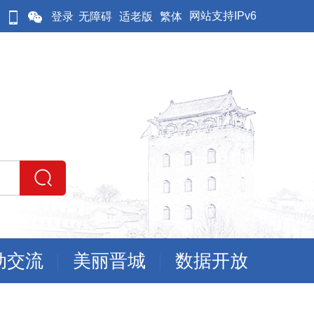
网站支持IPv6
登录
无障碍
适老版
繁体
动交流
美丽晋城
数据开放