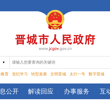
索
示教育
党纪学习
转型发展
文明晋城
太行一号
数字晋城
息公开
解读回应
办事服务
互