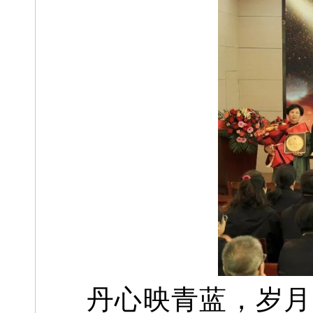
丹心映青蓝，岁月